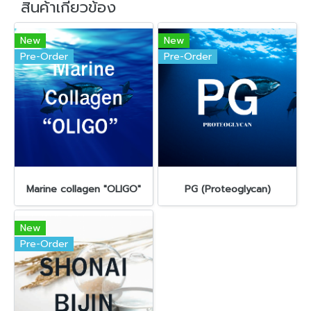
สินค้าเกี่ยวข้อง
New
New
Pre-Order
Pre-Order
Marine collagen "OLIGO"
PG (Proteoglycan)
New
Pre-Order